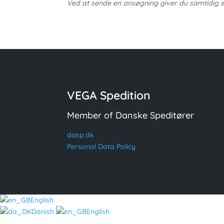
Ved at sende en ansøgning giver du samtidig sa
VEGA Spedition
Member of Danske Speditører
dasp.dk
Personal Data Policy
English
Danish
English