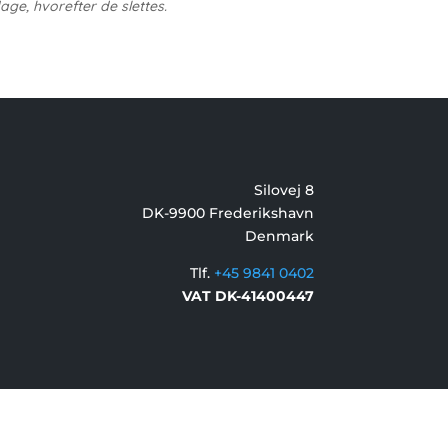
ge, hvorefter de slettes.
Silovej 8
DK-9900 Frederikshavn
Denmark
Tlf.
+45 9841 0402
VAT DK-41400447