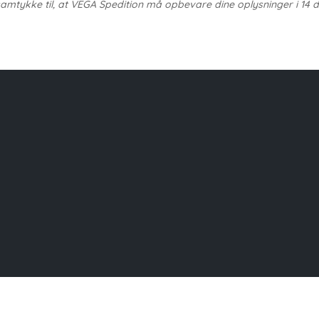
mtykke til, at VEGA Spedition må opbevare dine oplysninger i 14 da