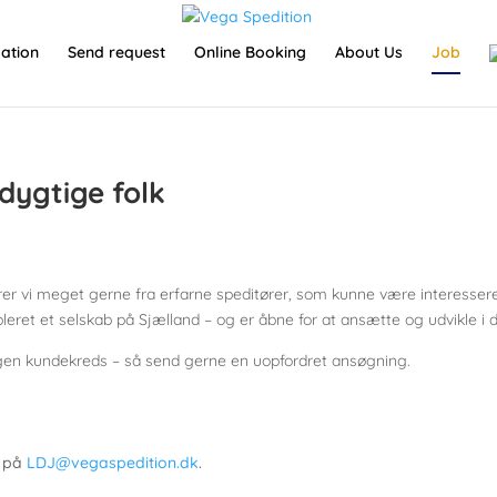
ation
Send request
Online Booking
About Us
Job
 dygtige folk
 hører vi meget gerne fra erfarne speditører, som kunne være interessere
leret et selskab på Sjælland – og er åbne for at ansætte og udvikle i de
gen kundekreds – så send gerne en uopfordret ansøgning.
.
r på
LDJ@vegaspedition.dk
.